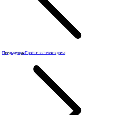
Предыдущая
Предыдущая
Проект гостевого дома
запись: