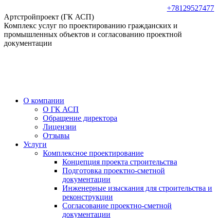
Перейти
+78129527477
к
Артстройпроект (ГК АСП)
содержанию
Комплекс услуг по проектированию гражданских и
промышленных объектов и согласованию проектной
документации
О компании
О ГК АСП
Обращение директора
Лицензии
Отзывы
Услуги
Комплексное проектирование
Концепция проекта строительства
Подготовка проектно-сметной
документации
Инженерные изыскания для строительства и
реконструкции
Согласование проектно-сметной
документации