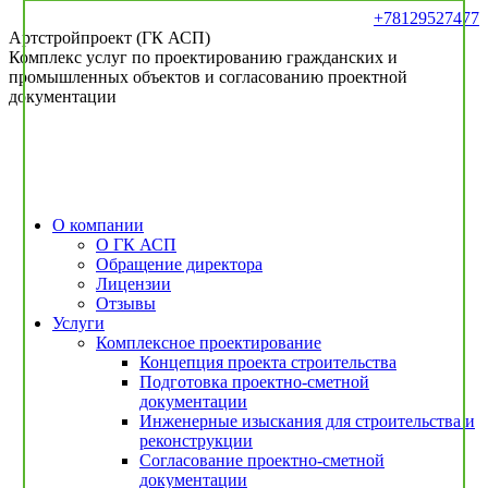
Перейти
+78129527477
к
Артстройпроект (ГК АСП)
содержанию
Комплекс услуг по проектированию гражданских и
промышленных объектов и согласованию проектной
документации
О компании
О ГК АСП
Обращение директора
Лицензии
Отзывы
Услуги
Комплексное проектирование
Концепция проекта строительства
Подготовка проектно-сметной
документации
Инженерные изыскания для строительства и
реконструкции
Согласование проектно-сметной
документации