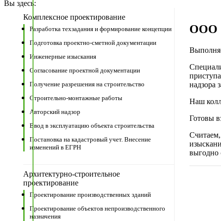
Вы здесь:
Комплексное проектирование
ООО 
Разработка техзадания и формирование концепции
Подготовка проектно-сметной документации
Выполняе
Инженерные изыскания
Специали
Согласование проектной документации
приступа
надзора 
Получение разрешения на строительство
Строительно-монтажные работы
Наш колл
Авторский надзор
Готовы в
Ввод в эксплуатацию объекта строительства
Считаем,
Постановка на кадастровый учет. Внесение
изыскани
изменений в ЕГРН
выгодно 
Архитектурно-строительное
проектирование
Проектирование производственных зданий
Проектирование объектов непроизводственного
назначения