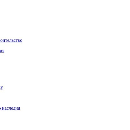
роительство
ия
ку
о наследия