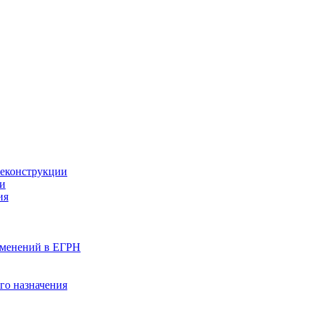
реконструкции
ии
ия
изменений в ЕГРН
го назначения