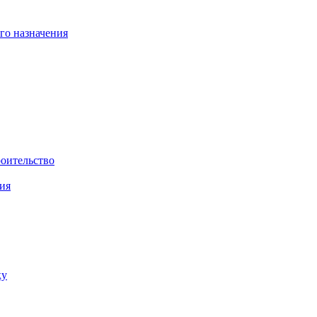
го назначения
роительство
ия
ку