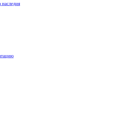
о наследия
уатацию