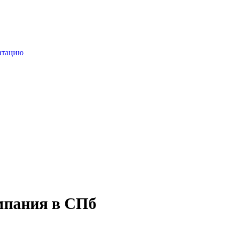
уатацию
мпания в СПб