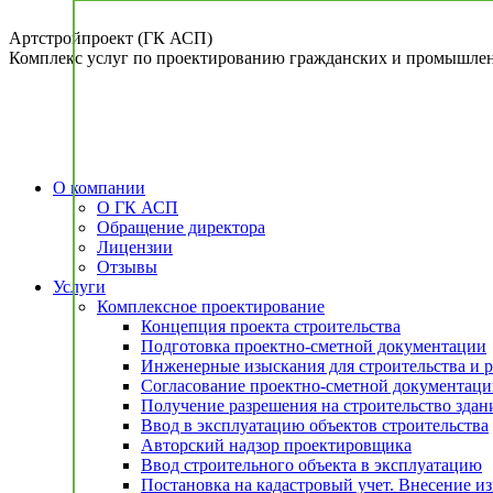
Перейти
к
Артстройпроект (ГК АСП)
содержанию
Комплекс услуг по проектированию гражданских и промышлен
О компании
О ГК АСП
Обращение директора
Лицензии
Отзывы
Услуги
Комплексное проектирование
Концепция проекта строительства
Подготовка проектно-сметной документации
Инженерные изыскания для строительства и 
Согласование проектно-сметной документац
Получение разрешения на строительство здан
Ввод в эксплуатацию объектов строительства
Авторский надзор проектировщика
Ввод строительного объекта в эксплуатацию
Постановка на кадастровый учет. Внесение 