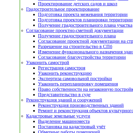
Проектирование детских садов и школ
Градостроительное проектирование
Подготовка проекта межевания территории
Подготовка проектов планировки территории
Получение градостроительного плана участка
Согласование проектно-сметной документации
Получение градостроительного плана
Согласование проектной документации на ст
Разрешение на строительство в СПб
Изменение функционального назначения здан
Согласование благоустройства территории
Узаконить самострой
Регистрация самостроя
Узаконить реконструкцию
Экспертиза самовольной постройки
Узаконить перепланировку помещения
Право собственности на незаконную построй
Представительство в суде
Реконструкция зданий и сооружений
Реконструкция производственных зданий
Ремонт и реконструкция объектов культурног
Кадастровые земельные услуги
Выделение машиноместа
Постановка на кадастровый учёт
Обмерные работы помещений