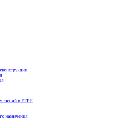
реконструкции
ии
ия
изменений в ЕГРН
го назначения