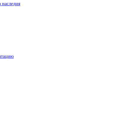
о наследия
уатацию