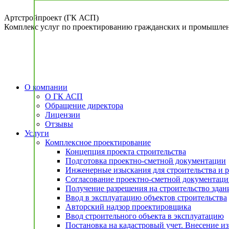
Перейти
к
Артстройпроект (ГК АСП)
содержанию
Комплекс услуг по проектированию гражданских и промышлен
О компании
О ГК АСП
Обращение директора
Лицензии
Отзывы
Услуги
Комплексное проектирование
Концепция проекта строительства
Подготовка проектно-сметной документации
Инженерные изыскания для строительства и 
Согласование проектно-сметной документац
Получение разрешения на строительство здан
Ввод в эксплуатацию объектов строительства
Авторский надзор проектировщика
Ввод строительного объекта в эксплуатацию
Постановка на кадастровый учет. Внесение 