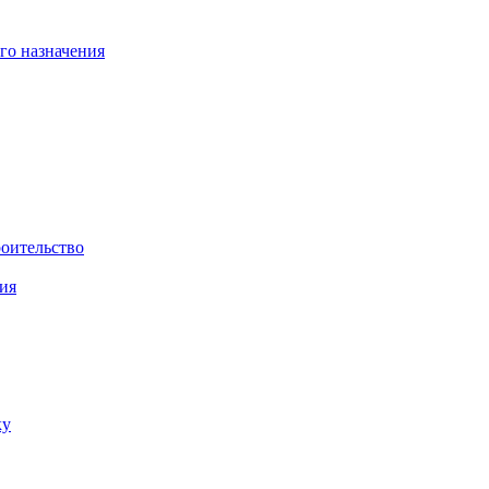
го назначения
роительство
ия
ку