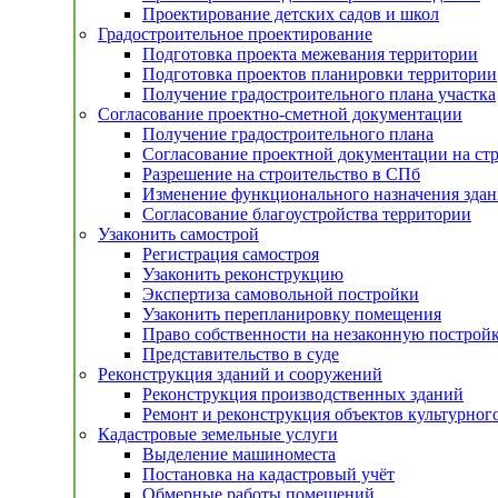
Проектирование детских садов и школ
Градостроительное проектирование
Подготовка проекта межевания территории
Подготовка проектов планировки территории
Получение градостроительного плана участка
Согласование проектно-сметной документации
Получение градостроительного плана
Согласование проектной документации на ст
Разрешение на строительство в СПб
Изменение функционального назначения здан
Согласование благоустройства территории
Узаконить самострой
Регистрация самостроя
Узаконить реконструкцию
Экспертиза самовольной постройки
Узаконить перепланировку помещения
Право собственности на незаконную построй
Представительство в суде
Реконструкция зданий и сооружений
Реконструкция производственных зданий
Ремонт и реконструкция объектов культурног
Кадастровые земельные услуги
Выделение машиноместа
Постановка на кадастровый учёт
Обмерные работы помещений