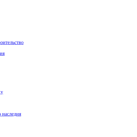
роительство
ия
ку
о наследия