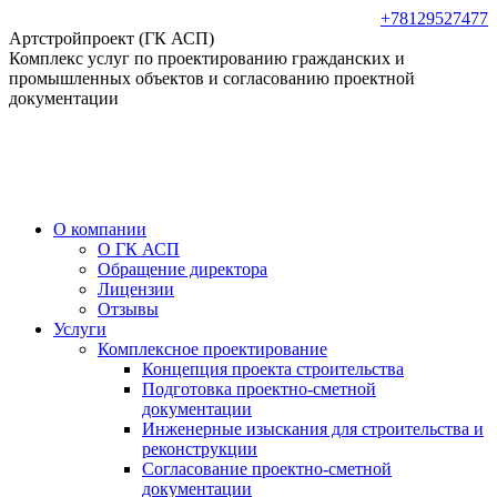
Перейти
+78129527477
к
Артстройпроект (ГК АСП)
содержанию
Комплекс услуг по проектированию гражданских и
промышленных объектов и согласованию проектной
документации
О компании
О ГК АСП
Обращение директора
Лицензии
Отзывы
Услуги
Комплексное проектирование
Концепция проекта строительства
Подготовка проектно-сметной
документации
Инженерные изыскания для строительства и
реконструкции
Согласование проектно-сметной
документации