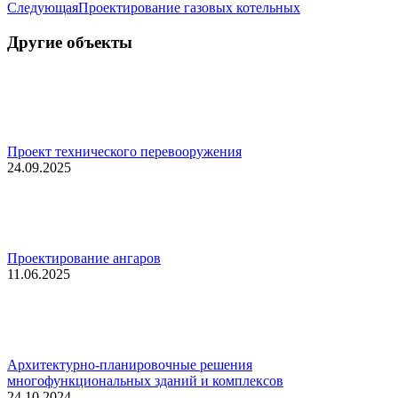
Следующая
Следующая
Проектирование газовых котельных
запись:
Другие объекты
Проект технического перевооружения
24.09.2025
Проектирование ангаров
11.06.2025
Архитектурно-планировочные решения
многофункциональных зданий и комплексов
24.10.2024