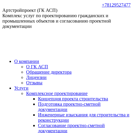
Перейти
+78129527477
к
Артстройпроект (ГК АСП)
содержанию
Комплекс услуг по проектированию гражданских и
промышленных объектов и согласованию проектной
документации
О компании
О ГК АСП
Обращение директора
Лицензии
Отзывы
Услуги
Комплексное проектирование
Концепция проекта строительства
Подготовка проектно-сметной
документации
Инженерные изыскания для строительства и
реконструкции
Согласование проектно-сметной
документации