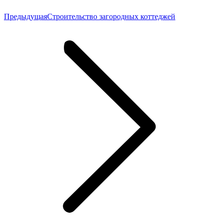
Предыдущая
Предыдущая
Строительство загородных коттеджей
запись: