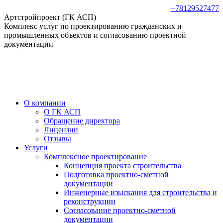
Перейти
+78129527477
к
Артстройпроект (ГК АСП)
содержанию
Комплекс услуг по проектированию гражданских и
промышленных объектов и согласованию проектной
документации
О компании
О ГК АСП
Обращение директора
Лицензии
Отзывы
Услуги
Комплексное проектирование
Концепция проекта строительства
Подготовка проектно-сметной
документации
Инженерные изыскания для строительства и
реконструкции
Согласование проектно-сметной
документации